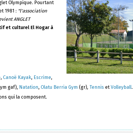
nglet Olympique. Pourtant
et 1981 :
"l'association
devient ANGLET
if et culturel El Hogar à
e
,
Canoë Kayak
,
Escrime
,
ym gaf),
Natation
,
Olatu Berria Gym
(gr),
Tennis
et
Volleyball
.
ions qui la composent.