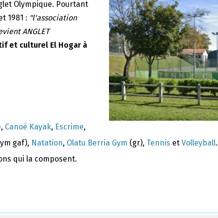
nglet Olympique. Pourtant
et 1981 :
"l'association
devient ANGLET
if et culturel El Hogar à
e
,
Canoë Kayak
,
Escrime
,
ym gaf),
Natation
,
Olatu Berria Gym
(gr),
Tennis
et
Volleyball
.
ions qui la composent.