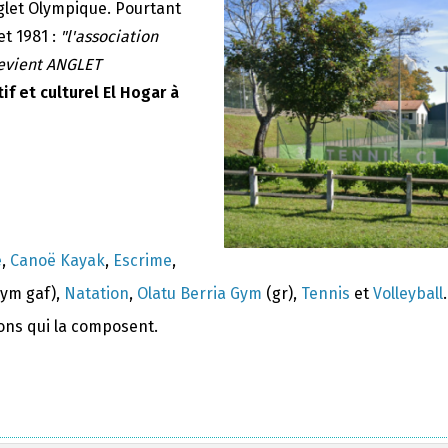
nglet Olympique. Pourtant
et 1981 :
"l'association
devient ANGLET
if et culturel El Hogar à
e
,
Canoë Kayak
,
Escrime
,
ym gaf),
Natation
,
Olatu Berria Gym
(gr),
Tennis
et
Volleyball
.
ions qui la composent.