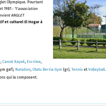
nglet Olympique. Pourtant
et 1981 :
"l'association
devient ANGLET
if et culturel El Hogar à
e
,
Canoë Kayak
,
Escrime
,
ym gaf),
Natation
,
Olatu Berria Gym
(gr),
Tennis
et
Volleyball
.
ions qui la composent.