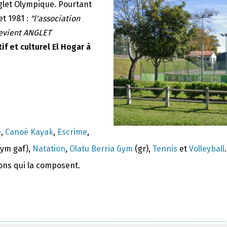
nglet Olympique. Pourtant
et 1981 :
"l'association
devient ANGLET
if et culturel El Hogar à
e
,
Canoë Kayak
,
Escrime
,
ym gaf),
Natation
,
Olatu Berria Gym
(gr),
Tennis
et
Volleyball
.
ions qui la composent.