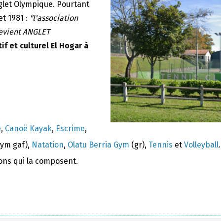
nglet Olympique. Pourtant
et 1981 :
"l'association
devient ANGLET
if et culturel El Hogar à
e
,
Canoë Kayak
,
Escrime
,
ym gaf),
Natation
,
Olatu Berria Gym
(gr),
Tennis
et
Volleyball
.
ions qui la composent.