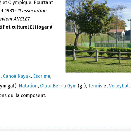
nglet Olympique. Pourtant
et 1981 :
"l'association
devient ANGLET
if et culturel El Hogar à
e
,
Canoë Kayak
,
Escrime
,
ym gaf),
Natation
,
Olatu Berria Gym
(gr),
Tennis
et
Volleyball
.
ions qui la composent.