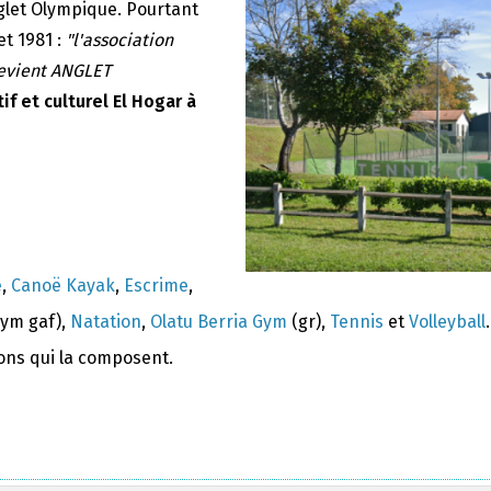
nglet Olympique. Pourtant
et 1981 :
"l'association
devient ANGLET
if et culturel El Hogar à
e
,
Canoë Kayak
,
Escrime
,
ym gaf),
Natation
,
Olatu Berria Gym
(gr),
Tennis
et
Volleyball
.
ions qui la composent.