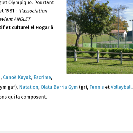
nglet Olympique. Pourtant
et 1981 :
"l'association
devient ANGLET
if et culturel El Hogar à
e
,
Canoë Kayak
,
Escrime
,
ym gaf),
Natation
,
Olatu Berria Gym
(gr),
Tennis
et
Volleyball
.
ions qui la composent.