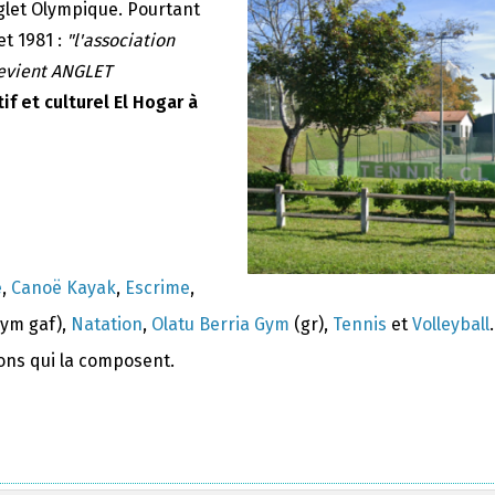
nglet Olympique. Pourtant
et 1981 :
"l'association
devient ANGLET
if et culturel El Hogar à
e
,
Canoë Kayak
,
Escrime
,
ym gaf),
Natation
,
Olatu Berria Gym
(gr),
Tennis
et
Volleyball
.
ions qui la composent.