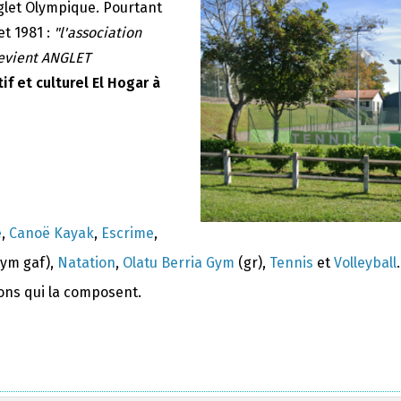
nglet Olympique. Pourtant
et 1981 :
"l'association
devient ANGLET
if et culturel El Hogar à
e
,
Canoë Kayak
,
Escrime
,
ym gaf),
Natation
,
Olatu Berria Gym
(gr),
Tennis
et
Volleyball
.
ions qui la composent.