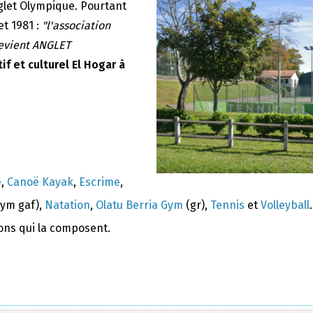
nglet Olympique. Pourtant
et 1981 :
"l'association
devient ANGLET
if et culturel El Hogar à
e
,
Canoë Kayak
,
Escrime
,
ym gaf),
Natation
,
Olatu Berria Gym
(gr),
Tennis
et
Volleyball
.
ions qui la composent.