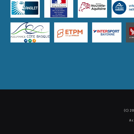
(C) 
Ac