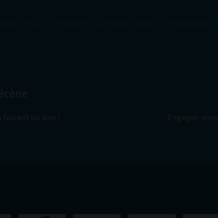
Soutenir l'Anglet Olympique Omnisport
Mécène
 faisant un don !
Engagez-vous 