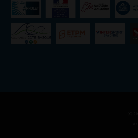
(C) 
Ac