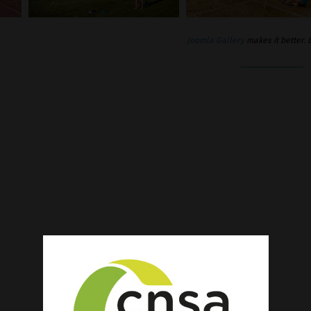
Joomla Gallery
makes it better.