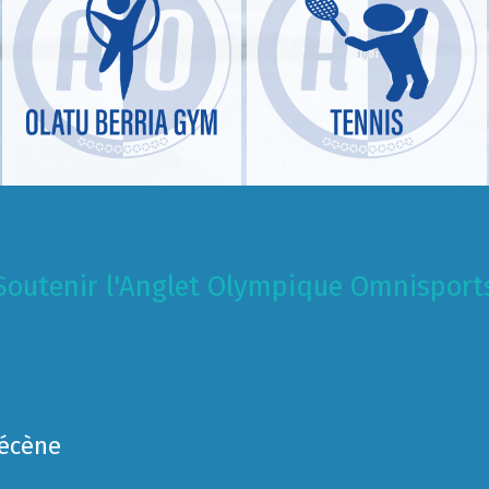
Soutenir l'Anglet Olympique Omnisport
Mécène