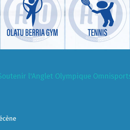
Soutenir l'Anglet Olympique Omnisport
Mécène