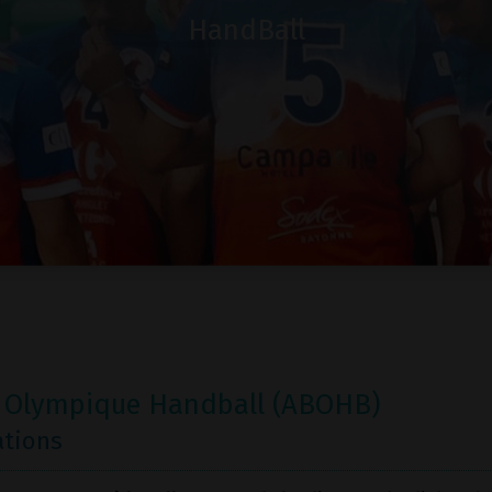
HandBall
t Olympique Handball (ABOHB)
ations