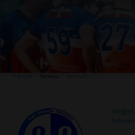
Accueil
|
Sections
|
Handball
Angle
Inform