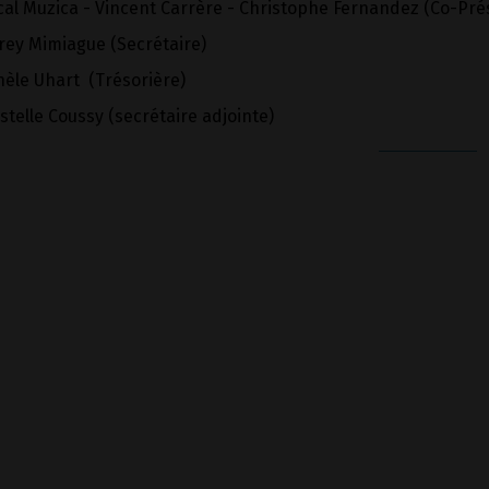
cal Muzica - Vincent Carrère - Christophe Fernandez (Co-Pré
rey Mimiague (Secrétaire)
hèle Uhart (Trésorière)
stelle Coussy (secrétaire adjointe)