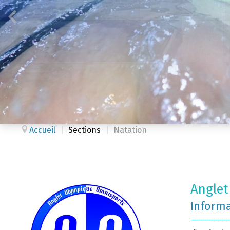
Accueil
|
Sections
|
Natation
Anglet
Inform