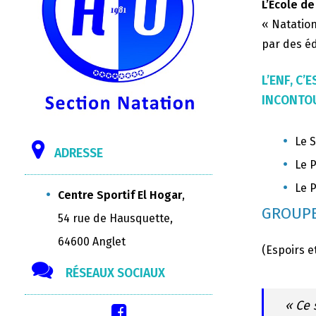
L’Ecole de
« Natation
par des éd
L’ENF, C
INCONTOU
Le S
ADRESSE
Le P
Le P
Centre Sportif El Hogar
,
GROUPE
54 rue de Hausquette,
64600 Anglet
(Espoirs e
RÉSEAUX SOCIAUX
« Ce 