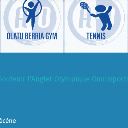
Soutenir l'Anglet Olympique Omnisport
Mécène