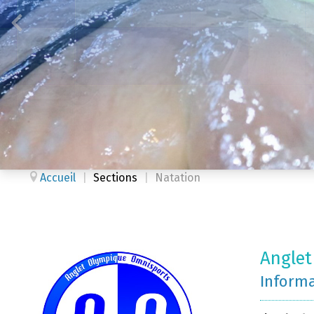
Accueil
|
Sections
|
Natation
Anglet
Inform