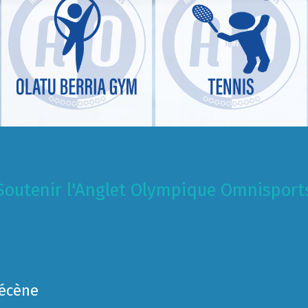
Soutenir l'Anglet Olympique Omnisport
Mécène