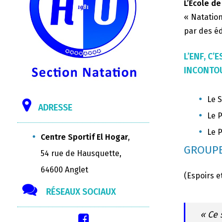
L’Ecole de
« Natation
par des éd
L’ENF, C
INCONTOU
Le S
ADRESSE
Le P
Le P
Centre Sportif El Hogar
,
GROUPE
54 rue de Hausquette,
64600 Anglet
(Espoirs e
RÉSEAUX SOCIAUX
« Ce 