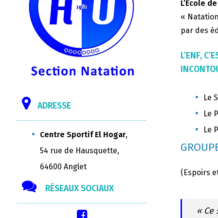
L’Ecole de
« Natation
par des éd
L’ENF, C
INCONTOU
Le S
ADRESSE
Le P
Le P
Centre Sportif El Hogar
,
GROUPE
54 rue de Hausquette,
64600 Anglet
(Espoirs e
RÉSEAUX SOCIAUX
« Ce 