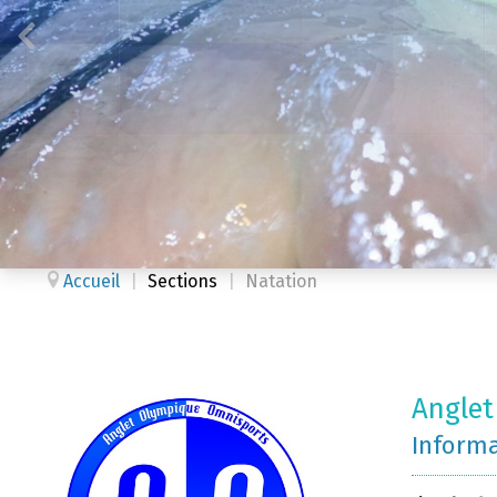
Accueil
|
Sections
|
Natation
Anglet
Inform