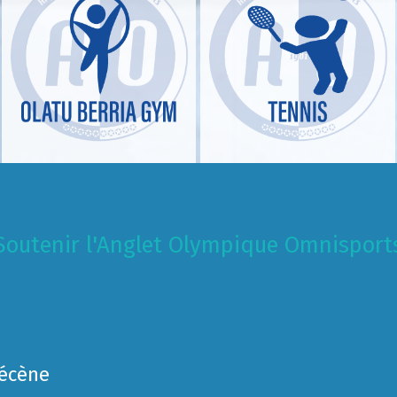
Soutenir l'Anglet Olympique Omnisport
Mécène