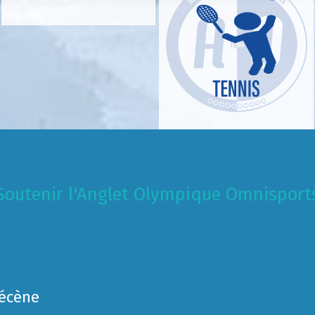
Soutenir l'Anglet Olympique Omnisport
Mécène