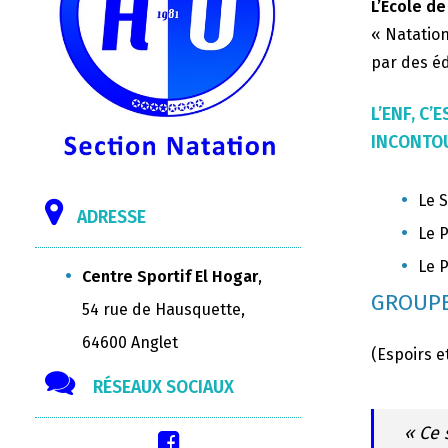
L’Ecole de
« Natation
par des éd
L’ENF, C
INCONTOU
Le S
ADRESSE
Le P
Le P
Centre Sportif El Hogar
,
GROUPE
54 rue de Hausquette,
64600 Anglet
(Espoirs e
RÉSEAUX SOCIAUX
« Ce 