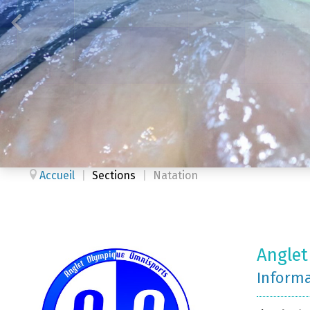
Accueil
|
Sections
|
Natation
Anglet
Inform