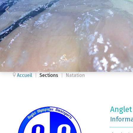
Accueil
|
Sections
|
Natation
Anglet
Inform