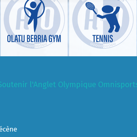
Soutenir l'Anglet Olympique Omnisport
Mécène