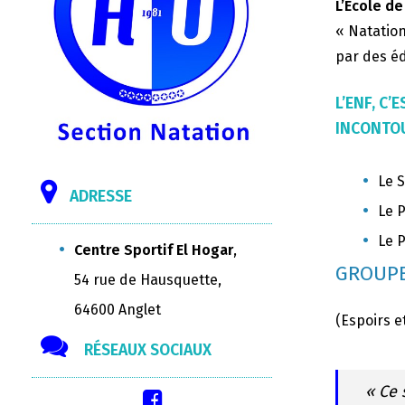
L’Ecole de
« Natation
par des éd
L’ENF, C
INCONTOU
Le S
ADRESSE
Le P
Le P
Centre Sportif El Hogar
,
GROUPE
54 rue de Hausquette,
64600 Anglet
(Espoirs e
RÉSEAUX SOCIAUX
« Ce 