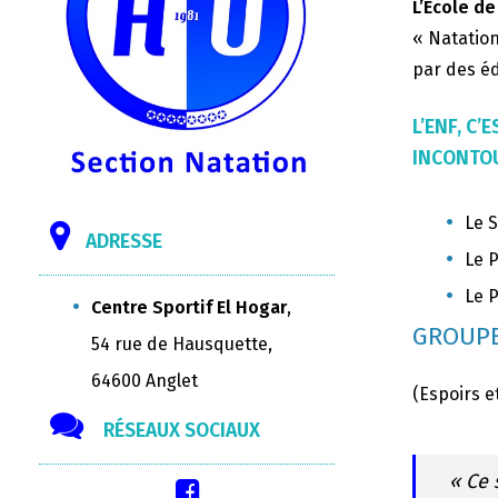
L’Ecole de
« Natation
par des éd
L’ENF, C
INCONTOU
Le S
ADRESSE
Le P
Le P
Centre Sportif El Hogar
,
GROUPE
54 rue de Hausquette,
64600 Anglet
(Espoirs e
RÉSEAUX SOCIAUX
« Ce 