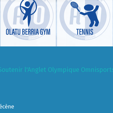
Soutenir l'Anglet Olympique Omnisport
Mécène