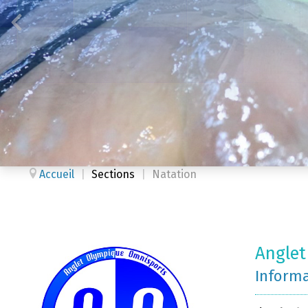
Accueil
|
Sections
|
Natation
Anglet
Inform