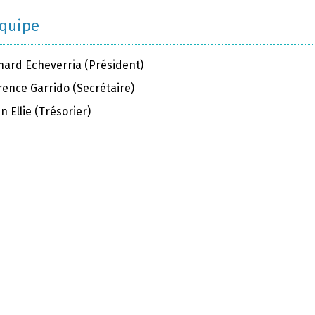
équipe
nard Echeverria (Président)
rence Garrido (Secrétaire)
en Ellie (Trésorier)