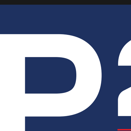
équipe
nard Echeverria (Président)
rence Garrido (Secrétaire)
en Ellie (Trésorier)