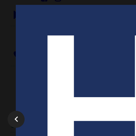
Notre 
SITE INTERNET
Ber
VISITER LE SITE
Lau
Juli
CONTACT
Par téléphone : 05 59 63 90 30
Par courriel :
Nous écrire
Documents utiles