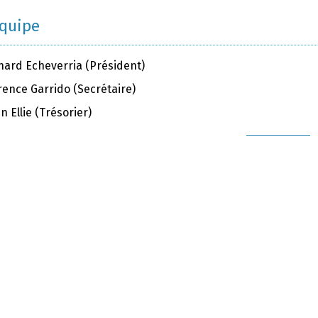
équipe
nard Echeverria (Président)
rence Garrido (Secrétaire)
en Ellie (Trésorier)