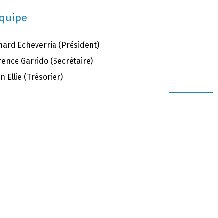
équipe
nard Echeverria (Président)
rence Garrido (Secrétaire)
en Ellie (Trésorier)