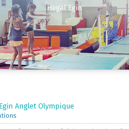
Hegal Egin
Egin Anglet Olympique
ations