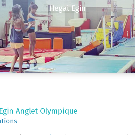
Hegal Egin
Egin Anglet Olympique
ations