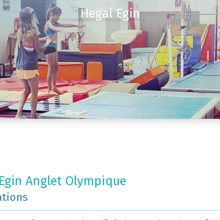
Hegal Egin
Egin Anglet Olympique
ations