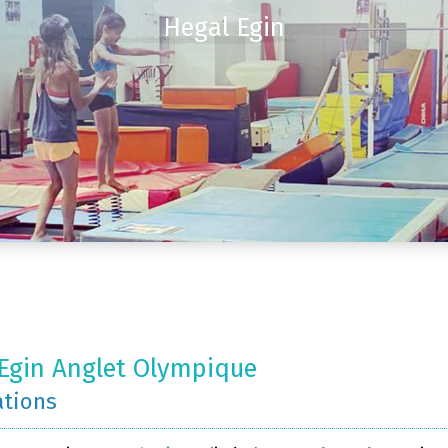
Hegal Egin
Egin Anglet Olympique
ations