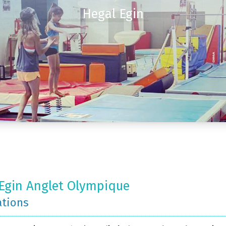
Hegal Egin
Egin Anglet Olympique
ations