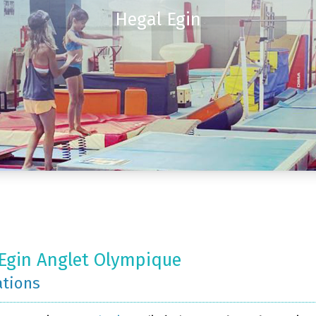
Hegal Egin
Egin Anglet Olympique
ations