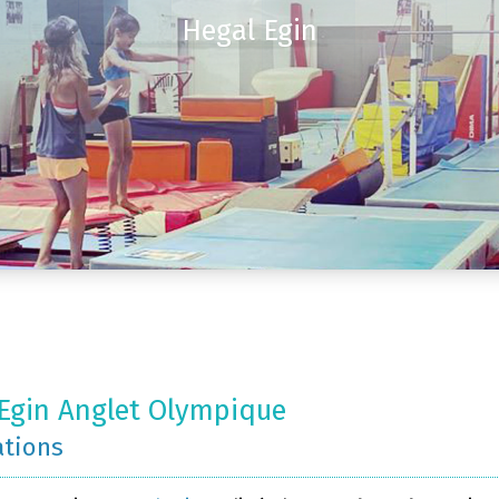
Hegal Egin
Egin Anglet Olympique
ations