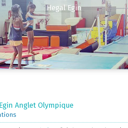
Hegal Egin
Egin Anglet Olympique
ations