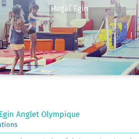
Hegal Egin
Egin Anglet Olympique
ations