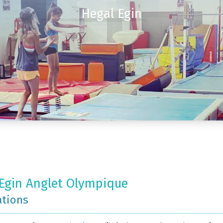
Hegal Egin
Egin Anglet Olympique
ations