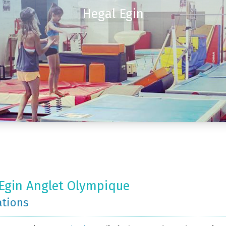
Hegal Egin
Egin Anglet Olympique
ations