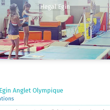
Hegal Egin
Egin Anglet Olympique
ations