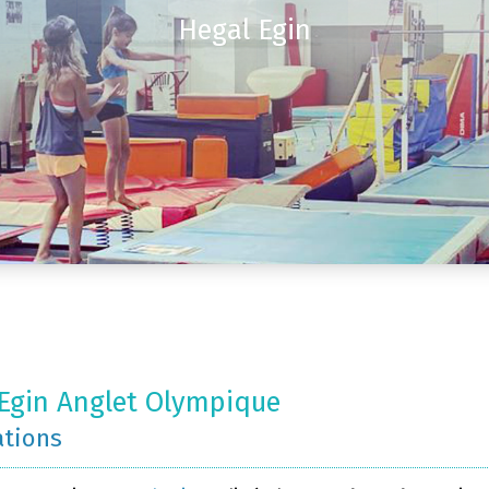
Hegal Egin
Egin Anglet Olympique
ations