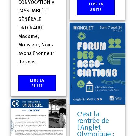
CONVOCATION À
LIRE LA
SUITE
L’ASSEMBLÉE
GÉNÉRALE
ORDINAIRE
Madame,
Monsieur, Nous
avons l’honneur
de vous...
LIRE LA
SUITE
C'est la
rentrée de
l'Anglet
Olympique :