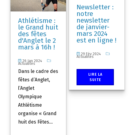
Newsletter :
notre
newsletter
Athlétisme :
de janvier-
le Grand huit
mars 2024
des fêtes
est en ligne !
d'Anglet le 2
mars à 16h !
29 Fév 2024
Actualités
26 Jan 2024
Actualités
Dans le cadre des
LIRE LA
fêtes d’Anglet,
SUITE
l’Anglet
Olympique
Athlétisme
organise « Grand
huit des Fêtes...