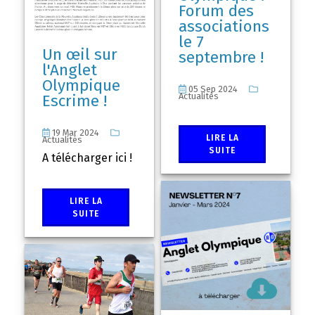
Forum des
associations
le 7
Un œil sur
septembre !
l'Anglet
Olympique
05 Sep 2024
Actualités
Escrime !
19 Mar 2024
LIRE LA
Actualités
SUITE
A télécharger ici !
LIRE LA
SUITE