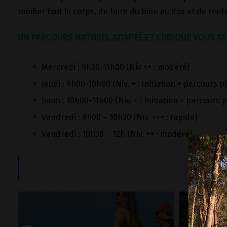
tonifier tout le corps, de faire du bien au dos et de ren
UN PARCOURS NATUREL ADAPTÉ ET LUDIQUE VOUS AT
Mercredi : 9h30-11h00 (Niv ++ : modéré)
Jeudi : 9h00-10h00 (Niv. + : Initiation + parcours p
Jeudi : 10h00-11h00
(Niv. + : Initiation + parcours 
Vendredi : 9h00 – 10h30 (Niv. +++ : rapide)
Vendredi : 10h30 – 12h (Niv. ++ : modéré)
Ren