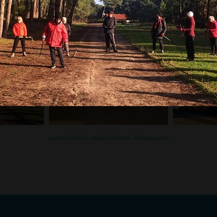
Joomla Gallery
makes it better. Balbooa.com