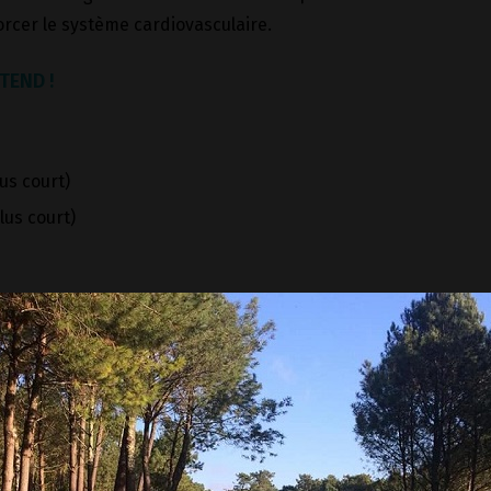
forcer le système cardiovasculaire.
TEND !
lus court)
plus court)
dez vous à l'Aire de Montbrun, avenue de Montbrun à 