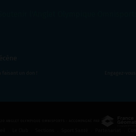
Soutenir l'Anglet Olympique Omnisport
Mécène
 faisant un don !
Engagez-vous 
2020 ANGLET OLYMPIQUE OMNISPORTS - ACCOMPAGNÉ PAR
eil
Le Club
Sections
Sport Santé
Partenariat
Con