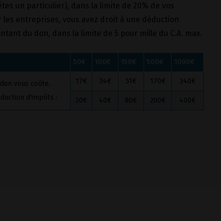
tes un particulier), dans la limite de 20% de vos
 les entreprises, vous avez droit à une déduction
ntant du don, dans la limite de 5 pour mille du C.A. max.
50€
100€
150€
500€
1000€
17€
34€
51€
170€
340€
 don vous coûte,
duction d'impôts :
20€
40€
80€
200€
400€