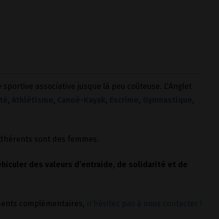
 sportive associative jusque là peu coûteuse. L'Anglet
té
,
Athlétisme
,
Canoë-Kayak
,
Escrime
,
Gymnastique
,
 adhérents sont des femmes.
éhiculer des valeurs d’entraide, de solidarité et de
ments complémentaires,
n'hésitez pas à nous contacter !