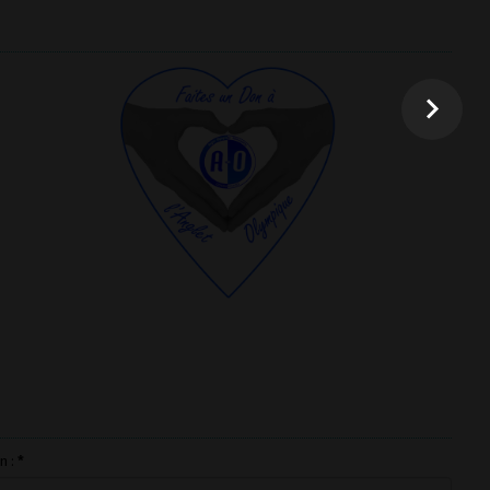
ion :
*