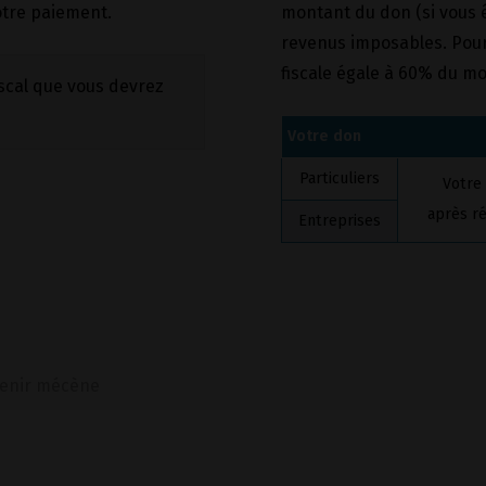
otre paiement.
montant du don (si vous ê
revenus imposables. Pour
fiscale égale à 60% du mo
iscal que vous devrez
Votre don
Particuliers
Votre
après ré
Entreprises
venir mécène