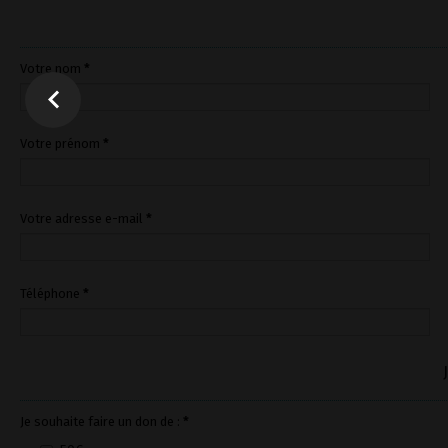
Votre nom
*
Votre prénom
*
Votre adresse e-mail
*
Téléphone
*
Je souhaite faire un don de :
*