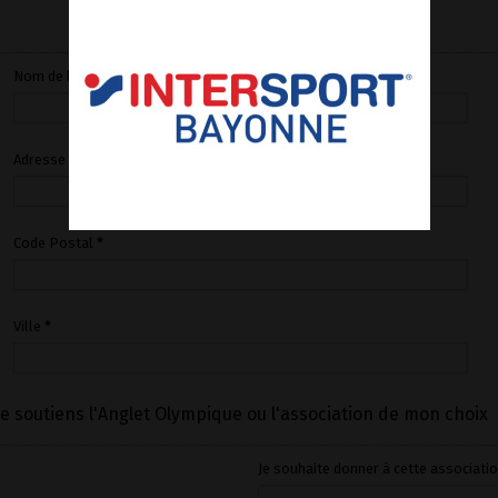
Mes informations
Nom de la société (pour les entreprises)
Adresse
*
Code Postal
*
Ville
*
Je soutiens l'Anglet Olympique ou l'association de mon choix
Je souhaite donner à cette associat