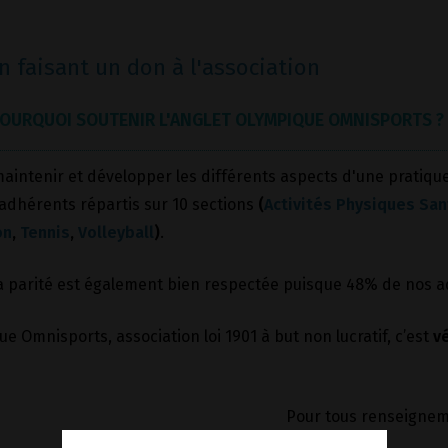
 faisant un don à l'association
OURQUOI SOUTENIR L'ANGLET OLYMPIQUE OMNISPORTS ?
aintenir et développer les différents aspects d'une pratique
adhérents répartis sur 10 sections
(
Activités Physiques San
on
,
Tennis
,
Volleyball
)
.
 La parité est également bien respectée puisque 48% de nos
e Omnisports, association loi 1901 à but non lucratif, c’est
v
Pour tous renseigne