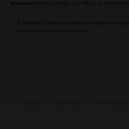
dessous
et de nous envoyer par chèque ou virement v
À réception, il vous sera remis en échange un reçu f
joindre à votre déclaration fiscale.
Accueil
|
Partenariat
|
Faire un don/de