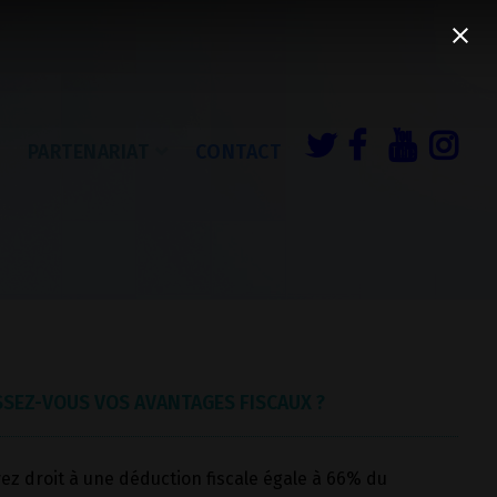
É
PARTENARIAT
CONTACT
SEZ-VOUS VOS AVANTAGES FISCAUX ?
ez droit à une déduction fiscale égale à 66% du