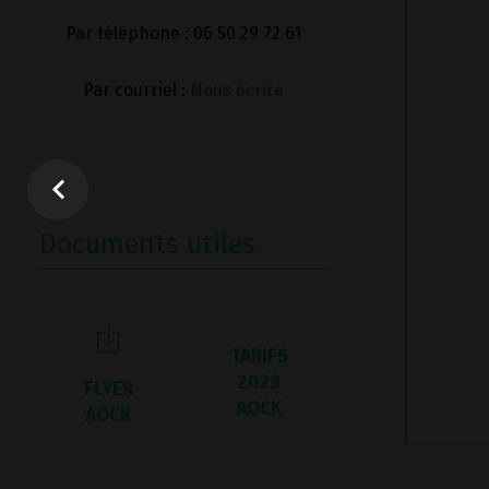
Par téléphone : 06 50 29 72 61
Par courriel :
Nous écrire
Documents utiles
TARIFS
2023
FLYER
AOCK
AOCK