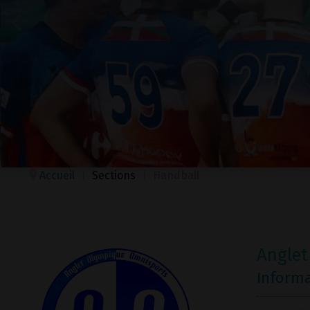
Accueil
|
Sections
|
Handball
Angle
Inform