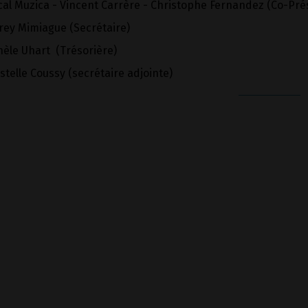
cal Muzica - Vincent Carrère - Christophe Fernandez (Co-Pré
rey Mimiague (Secrétaire)
hèle Uhart (Trésorière)
stelle Coussy (secrétaire adjointe)