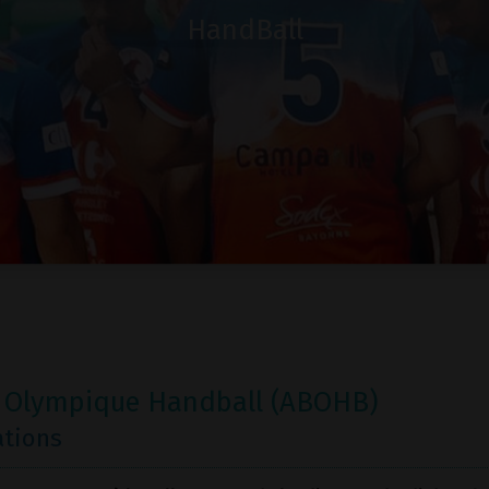
HandBall
t Olympique Handball (ABOHB)
ations