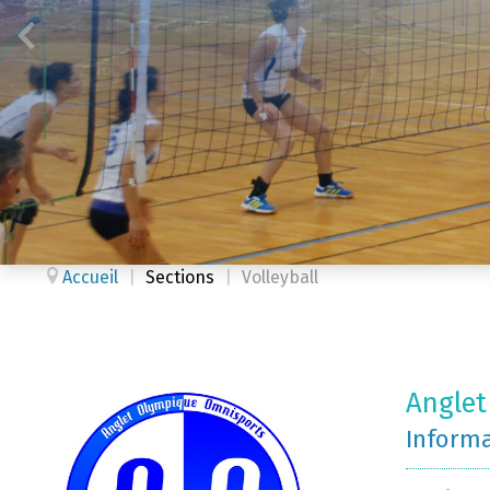
Accueil
|
Sections
|
Volleyball
Anglet
Inform