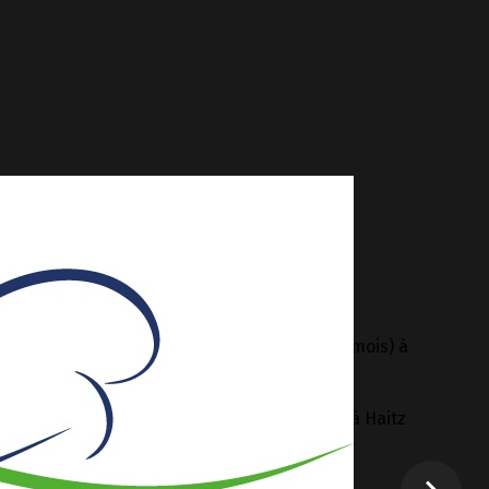
z Pean
 Vendredi 19h/21h ou 20h30/22h30 (selon les mois) à
edi 19h/21h
ou 20h30/22h30 (selon les mois) à Haitz