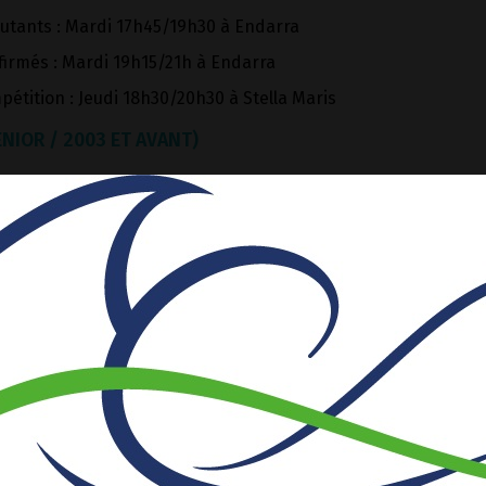
utants : Mardi 17h45/19h30 à Endarra
firmés : Mardi 19h15/21h à Endarra
étition : Jeudi 18h30/20h30 à Stella Maris
ENIOR / 2003 ET AVANT)
 compétition : Lundi 20h00/22h à Stella Maris
pétition :
Lundi 20h30/22h30 +
Mercredi 20h30/22h30 à Hait
ION (SENIOR / 2003 ET AVANT)
onale 2 féminine (équipe 1) : Mardi 20h/22h à Stella Maris +
tz Pean
ionale 2 féminine (équipe 2) : Mercredi 18h30/20h30 + Vendr
n