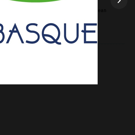
21h
ou 20h30/22h30 (selon les mois) à Haitz Pean
à Haitz Pean