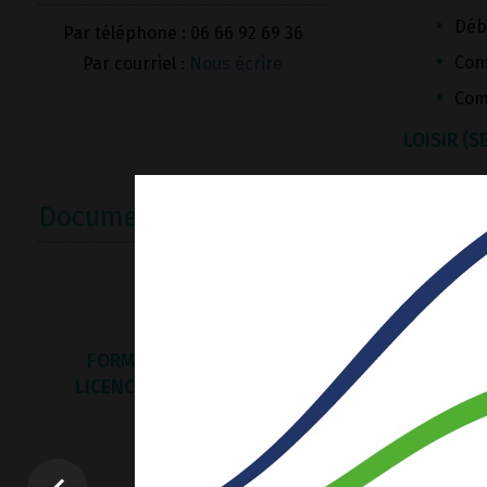
Déb
Par téléphone : 06 66 92 69 36
Con
Par courriel :
Nous écrire
Comp
LOISIR (S
Hors
Documents utiles
Com
COMPÉTIT
Régi
FORMULAIRE DEMANDE
Hai
LICENCE FFVB 2023-2024
Rég
Pea