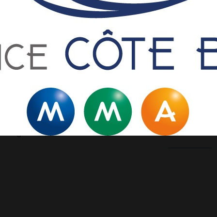
ionale 2 masculine : Mardi 20h30/22H30 à Haitz Pean
-nationale féminine : Mercredi 18h30/20h30 + vendredi
19h/
-nationale masculine : Mardi 20h30/22h30 + Jeudi 20h/22h30 
équipe
en Le Tous (Président)
 Vitiello (Trésorier)
ie Penaud (Secrétaire)
ra Huguenin (Vice-secrétaire)