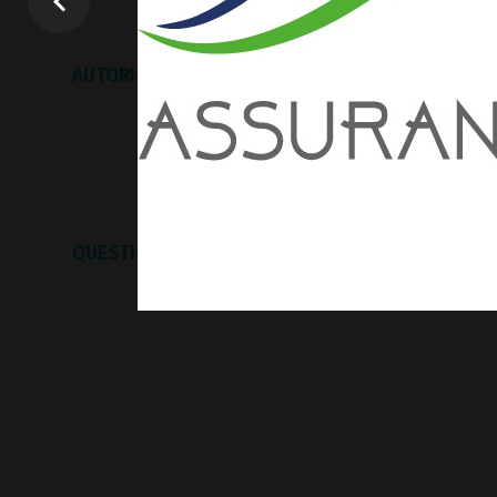
Rég
Pré
AUTORISATION PARENTALE
Pré
Notre 
Juli
Axel
QUESTIONNAIRE DE SANTÉ
Luc
Lau