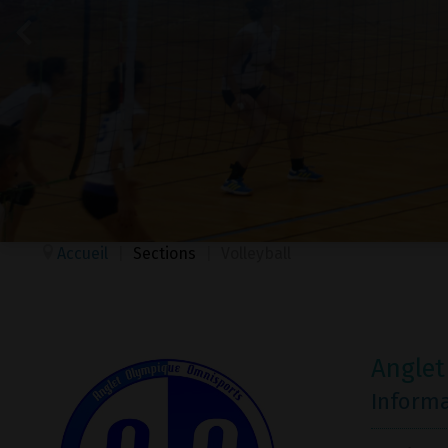
Accueil
|
Sections
|
Volleyball
Anglet
Inform