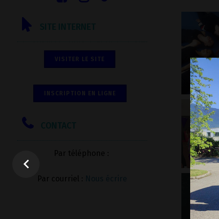
SITE INTERNET
VISITER LE SITE
INSCRIPTION EN LIGNE
CONTACT
Par téléphone :
Par courriel :
Nous écrire