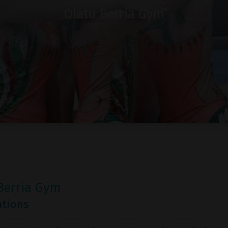
Olatu Berria Gym
Berria Gym
ations