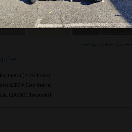
Joomla Gallery
makes it better.
équipe
ine PRIOU (Présidente)
ntal GARCIA (Secrétaire)
kaël CLAIRAC
(Trésorier)