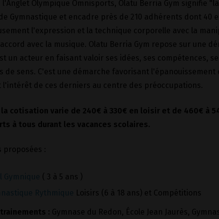
 l'Anglet Olympique Omnisports, Olatu Berria Gym signifie "la n
 de Gymnastique et encadre près de 210 adhérents dont 40 e
ement l'expression et la technique corporelle avec la manip
accord avec la musique. Olatu Berria Gym repose sur une dém
 un acteur en faisant valoir ses idées, ses compétences, se
s de sens. C'est une démarche favorisant l'épanouissement d
 l'intérêt de ces derniers au centre des préoccupations.
 la cotisation varie de 240€ à 330€ en loisir et de 460
€ à 5
rts à tous durant les vacances scolaires.
s proposées :
il Gymnique
( 3 à 5 ans )
nastique Rythmique
Loisirs (6 à 18 ans) et Compétitions
ntrainements :
Gymnase du Redon, École Jean Jaurès, Gymnase