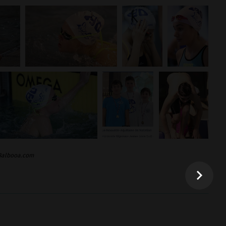
 Balbooa.com