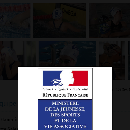
Joomla Gallery
makes it better.
équipe
 Flamarion (Présidente)
tte Salem (Secrétaire)