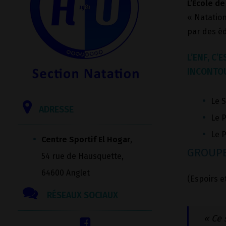
L’Ecole de
« Natation
par des éd
L’ENF, C
INCONTOU
Le S
ADRESSE
Le P
Le P
Centre Sportif El Hogar
,
GROUPE
54 rue de Hausquette,
64600 Anglet
(Espoirs e
RÉSEAUX SOCIAUX
« Ce 