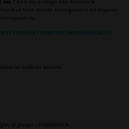
6 ans
. C’est le lieu privilégié pour découvrir la
thme et en toute sécurité. L’enseignement est dispensé
F correspondante.
 TROIS ÉTAPES DE FORMATION CHRONOLOGIQUES ET
taliser les habiletés motrices
égrer le groupe compétition »