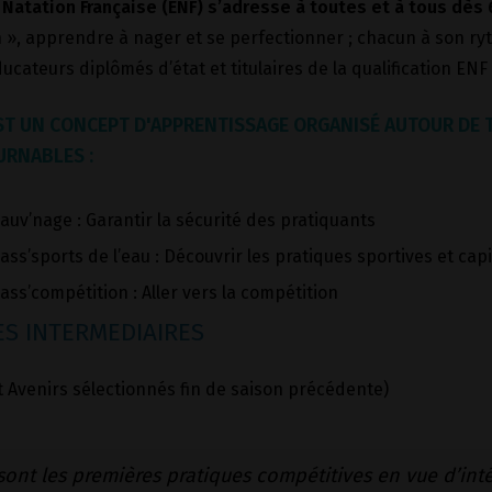
 Natation Française (ENF) s’adresse à toutes et à tous dès 
 », apprendre à nager et se perfectionner ; chacun à son ry
ucateurs diplômés d’état et titulaires de la qualification EN
’EST UN CONCEPT D'APPRENTISSAGE ORGANISÉ AUTOUR DE
RNABLES :
auv’nage : Garantir la sécurité des pratiquants
ass’sports de l’eau : Découvrir les pratiques sportives et capi
ass’compétition : Aller vers la compétition
S INTERMEDIAIRES
t Avenirs sélectionnés fin de saison précédente)
sont les premières pratiques compétitives en vue d’int