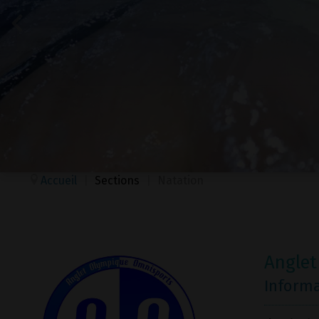
Accueil
|
Sections
|
Natation
Anglet
Inform