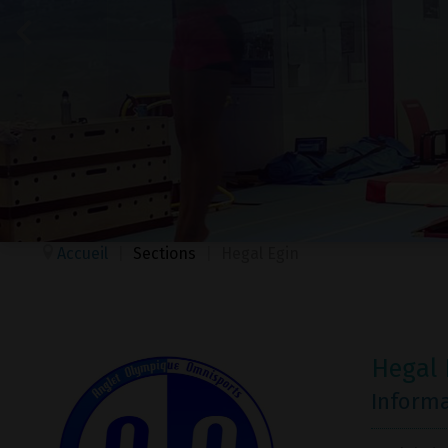
Accueil
|
Sections
|
Hegal Egin
Hegal 
Inform