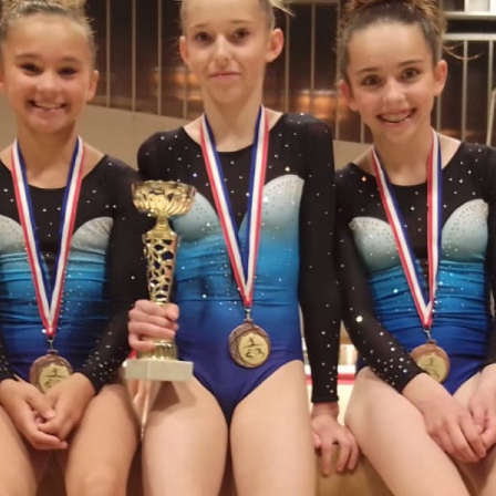
Joomla Gallery
makes it better.
équipe
raine Maka (Présidente)
rey Gallardo (Vice-présidente)
ie Masounave (Secrétaire)