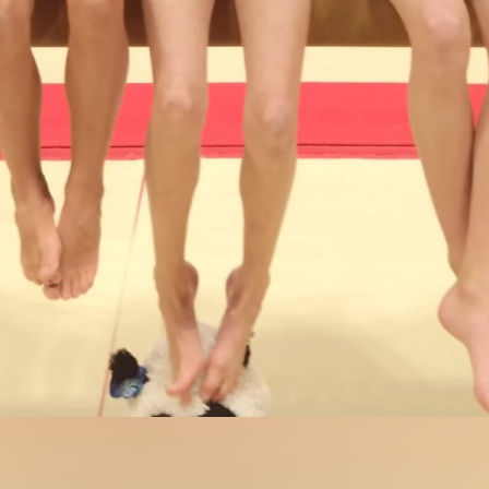
lle Lalagüe (Trésorière)
ie Savatier-Dupré (Trésorière Adjointe)