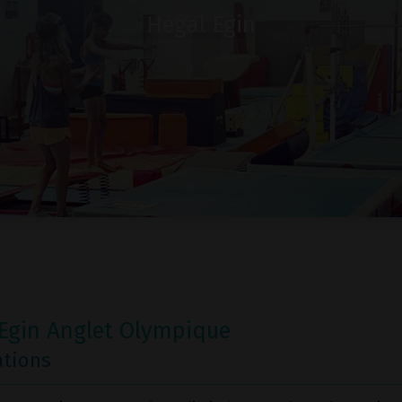
Hegal Egin
Egin Anglet Olympique
ations