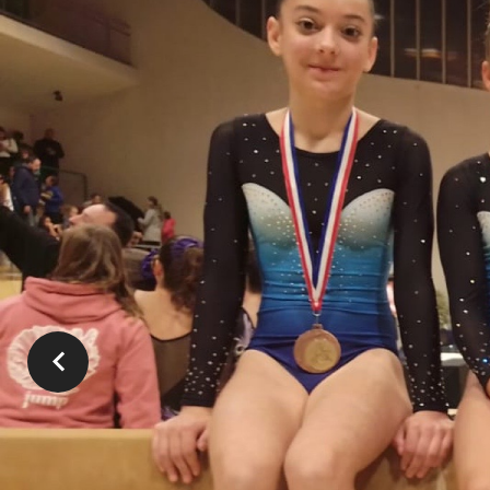
Documents utiles
RÈGLEMENT
LES
INTÉRIEUR
VALEURS
DU CLUB
DU CLUB
Notre 
Lor
LA
Aud
CHARTE
DU
Jul